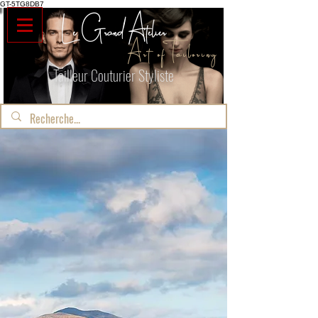
GT-5TG8DB7
Le Grand Atelier
Art of Tailoring
Tailleur Couturier Styliste