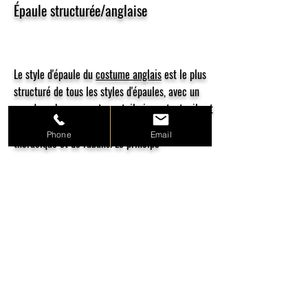
Épaule structurée/anglaise
Le style d'épaule du
costume anglais
est le plus
structuré de tous les styles d'épaules, avec un
grand rembourrage et une toile importante, il est
également doublé de prêle et renforcé de feutre
Phone
Email
thoracique et de rubans. Le principe
universellement reconnu pour monter une manche
est le principe "anglais" de la tête de manche avec
cigarette. La ligne des épaules est étendue et ),
créant ainsi une apparence presque martiale. C’est
sans doute le premier style auquel on pense quand
on parle de
costume
et le plus codifié à cause de
ses origines qui remontent à l'
uniforme
militaire.
Le
costume anglais
a su traverser les époques et
s’imposer comme le classique du
costume
par