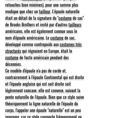
retouches bien minimes), pour une somme plus
modique que chez un
tailleur
. L'épaule naturelle
était un détail de la signature du "
costume
de sac"
de Brooks Brothers et imité par d'autres
tailleurs
américains, elle est également connue sous le
nom d'épaule américaine. Le
costume
de sac,
développé comme contrepoids aux
costumes très
structurés
qui régnaient en Europe, était le
costume
de facto américain pendant des
décennies.
Ce modèle d'épaule n'a pas de corde et,
contrairement à l'épaule Continental qui est droite
et l'épaule anglaise qui est soit droite soit
légèrement concave, elle est convexe, suivant la
pente naturelle de l'épaule. Bien que ce style suive
théoriquement la ligne naturelle de l'épaule du
corps, l'appeler une épaule "naturelle" est un peu
impropre, car ce style comporte fréquemment un