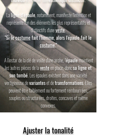
individu
et refléter son
esthétique distinctif
.
La
ligne d'épaule
, notamment, manifeste l'intention et
représente l'un des éléments les plus représentatifs et
distinctifs d'une
veste
.
"Si le
costume
fait l'homme, alors l'épaule fait le
costume
."
A l'instar de la clé de voûte d'une arche, l'
épaule
maintient
les autres pièces de la
veste
en place, donc
sa ligne et
son tombé
. Les épaules existent dans une variété
vertigineuse de
variantes
et de
transformations
. Elles
peuvent être faiblement ou fortement rembourrées,
souples ou structurées, droites, concaves et même
convexes.
Ajuster la tonalité