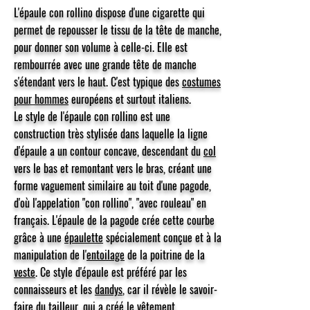
​L'épaule con rollino dispose d'une cigarette qui
permet de repousser le tissu de la tête de manche,
pour donner son volume à celle-ci. Elle est
rembourrée avec une grande tête de manche
s'étendant vers le haut. C'est typique des
costumes
pour hommes
européens et surtout italiens.
Le style de l'épaule con rollino est une
construction très stylisée dans laquelle la ligne
d'épaule a un contour concave, descendant du
col
vers le bas et remontant vers le bras, créant une
forme vaguement similaire au toit d'une pagode,
d'où l'appelation "con rollino", "avec rouleau" en
français. L'épaule de la pagode crée cette courbe
grâce à une
épaulette
spécialement conçue et à la
manipulation de l'
entoilage
de la poitrine de la
veste
. Ce style d'épaule est préféré par les
connaisseurs et les
dandys
, car il révèle le savoir-
faire du
tailleur
, qui a créé le vêtement.