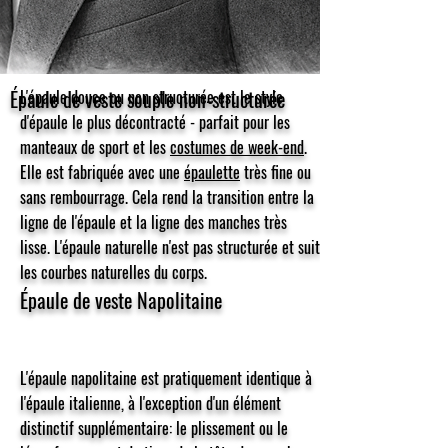
Épaule de veste souple non-structurée
​L'épaule douce ou non structurée est le style
d'épaule le plus décontracté - parfait pour les
manteaux de sport et les
costumes de week-end
.
Elle est fabriquée avec une
épaulette
très fine ou
sans rembourrage. Cela rend la transition entre la
ligne de l'épaule et la ligne des manches très
lisse. L'épaule naturelle n'est pas structurée et suit
les courbes naturelles du corps.
Épaule de veste Napolitaine
L'
épaule napolitaine
est pratiquement identique à
l'épaule italienne, à l'exception d'un élément
distinctif supplémentaire: le plissement ou le