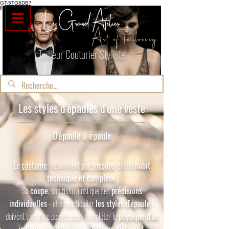
GT-5TG8DB7
Le Grand Atelier
Art of Tailoring
Tailleur Couturier Styliste
Les styles d'épaules d'une veste
D'épaule à épaule
Le
costume
, notamment
sur mesure
, est un
habit
technique et complexe
.
Sa
coupe
, son tissu ainsi que ses
précisions
individuelles
- et en particulier
les styles d'épaule
-
doivent tous être pensés pour compléter le
physique d'un