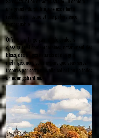
Sa construction caractéristique lui confère
une grande durabilité, une excellente
résistance à l'usure et une polyvalence
remarquable.
Offrant une large gamme de couleurs
classiques et contemporaines, notamment des
bleus, des beiges naturels et des gris
mélangés, nous sommessûrs que vous serez
inspirés par cette nouvelle collection de toiles
unies en gabardine.