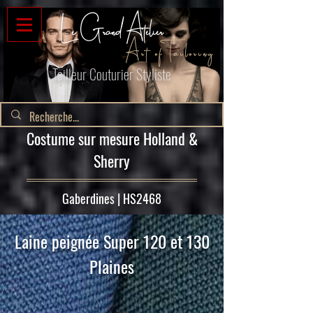
GT-5TG8DB7
Le Grand Atelier
Art of Tailoring
Tailleur Couturier Styliste
Costume sur mesure Holland &
Sherry
Gaberdines | HS2468
Laine peignée Super 120 et 130
Plaines