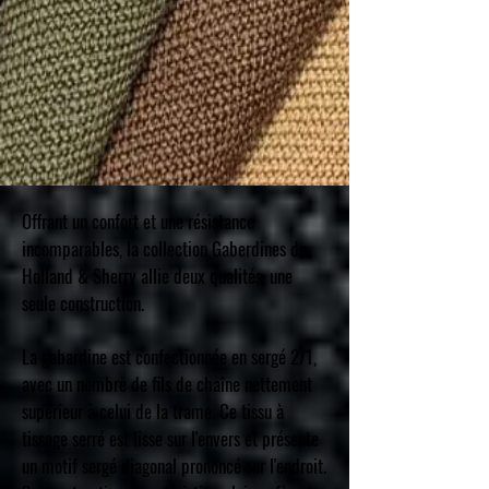
Offrant un confort et une résistance
incomparables, la collection Gaberdines de
Holland & Sherry allie deux qualités, une
seule construction.
La gabardine est confectionnée en sergé 2/1,
avec un nombre de fils de chaîne nettement
supérieur à celui de la trame. Ce tissu à
tissage serré est lisse sur l'envers et présente
un motif sergé diagonal prononcé sur l'endroit.