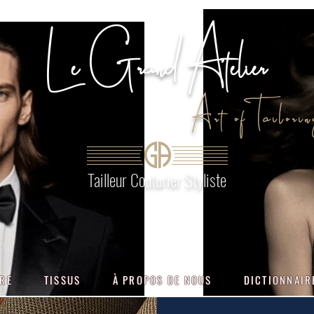
Le Grand Atelier
Art of Tailorin
Tailleur Couturier Styliste
URE
TISSUS
À PROPOS DE NOUS
DICTIONNAIR