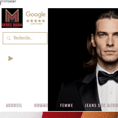
GT-5TG8DB7
ACCUEIL
HOMME
FEMME
JEANS SUR MES