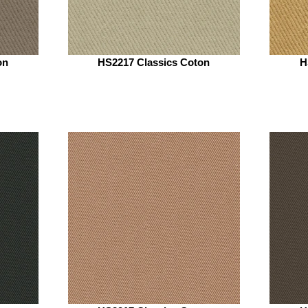
on
HS2217 Classics Coton
H