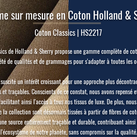
e sur mesure en Coton Holland & 
Coton Classics | HS2217
sics de Holland & Sherry propose une gamme complète de coto
été de qualités et de grammages pour s'adapter à toutes les o
suscité un intérêt croissant pour une approche plus décontra
 et traçables. Conscients de ce constat, nous avons repensé e
facilitant ainsi l'accès à tous nos tissus de luxe. De plus, no
 la collection sont désormais tissées à partir de fibres de cot
'une source entièrement traçable et durable, contribuant ainsi
l'écosystème de notre planète, sans compromis sur la qualité