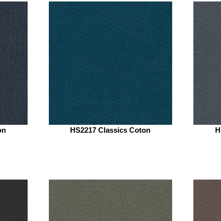
on
HS2217 Classics Coton
H