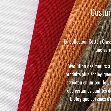
Costum
La collection Cotton Clas
une vari
L'évolution des mœurs a 
produits plus écologiques
en coton en un seul lot, 
que certaines qualités de
biologique et issues d