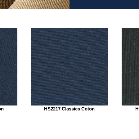
on
HS2217 Classics Coton
H