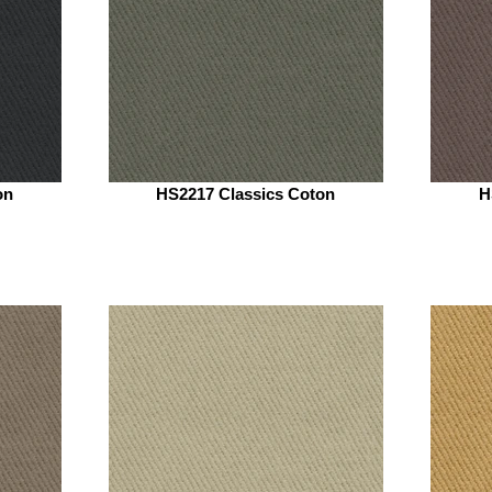
on
HS2217 Classics Coton
H